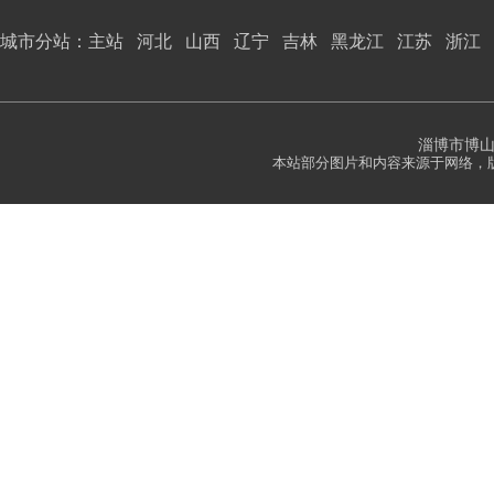
城市分站：
主站
河北
山西
辽宁
吉林
黑龙江
江苏
浙江
淄博市博
本站部分图片和内容来源于网络，