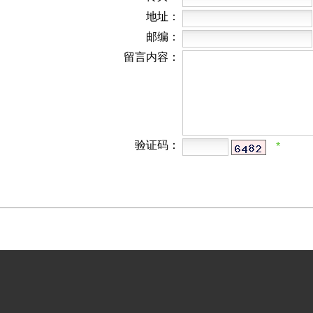
地址：
邮编：
留言内容：
验证码：
*