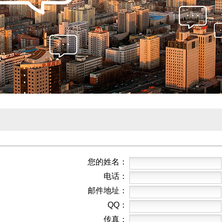
您的姓名：
电话：
邮件地址：
QQ：
传真：